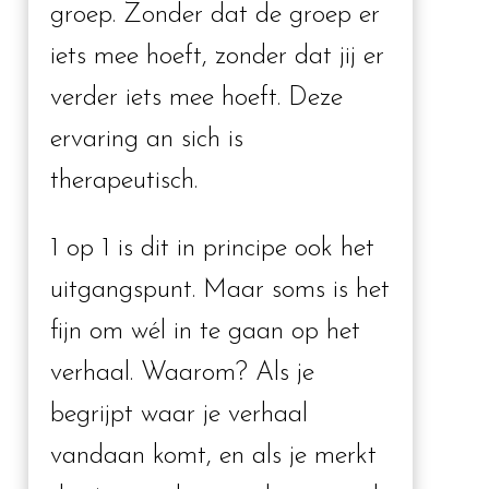
groep. Zonder dat de groep er
iets mee hoeft, zonder dat jij er
verder iets mee hoeft. Deze
ervaring an sich is
therapeutisch.
1 op 1 is dit in principe ook het
uitgangspunt. Maar soms is het
fijn om wél in te gaan op het
verhaal. Waarom? Als je
begrijpt waar je verhaal
vandaan komt, en als je merkt