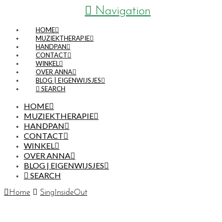
ANNA LIEM
Navigation
HOME
MUZIEKTHERAPIE
HANDPAN
CONTACT
WINKEL
OVER ANNA
BLOG | EIGENWIJSJES
SEARCH
HOME
MUZIEKTHERAPIE
HANDPAN
CONTACT
WINKEL
OVER ANNA
BLOG | EIGENWIJSJES
SEARCH
Home
SingInsideOut