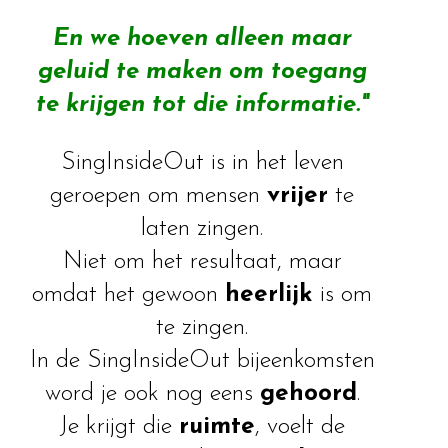
En we hoeven alleen maar
geluid te maken om toegang
te krijgen tot die informatie."
SingInsideOut is in het leven
geroepen om mensen
vrijer
te
laten zingen.
Niet om het resultaat, maar
omdat het gewoon
heerlijk
is om
te zingen.
In de SingInsideOut bijeenkomsten
word je ook nog eens
gehoord
.
Je krijgt die
ruimte
, voelt de