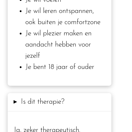
Je wil voelen
Je wil leren ontspannen,
ook buiten je comfortzone
Je wil plezier maken en
aandacht hebben voor
jezelf
Je bent 18 jaar of ouder
▸
Is dit therapie?
Ja, zeker therapeutisch.