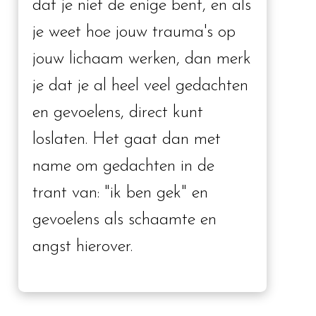
dat je niet de enige bent, en als
je weet hoe jouw trauma's op
jouw lichaam werken, dan merk
je dat je al heel veel gedachten
en gevoelens, direct kunt
loslaten. Het gaat dan met
name om gedachten in de
trant van: "ik ben gek" en
gevoelens als schaamte en
angst hierover.