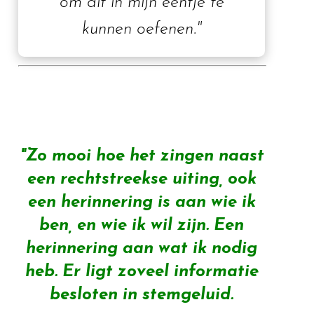
om dit in mijn eentje te
kunnen oefenen."
"Zo mooi hoe het zingen naast
een rechtstreekse uiting, ook
een herinnering is aan wie ik
ben, en wie ik wil zijn. Een
herinnering aan wat ik nodig
heb. Er ligt zoveel informatie
besloten in stemgeluid.