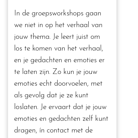
In de groepsworkshops gaan
we niet in op het verhaal van
jouw thema. Je leert juist om
los te komen van het verhaal,
en je gedachten en emoties er
te laten zijn. Zo kun je jouw
emoties echt doorvoelen, met
als gevolg dat je ze kunt
loslaten. Je ervaart dat je jouw
emoties en gedachten zelf kunt
dragen, ín contact met de