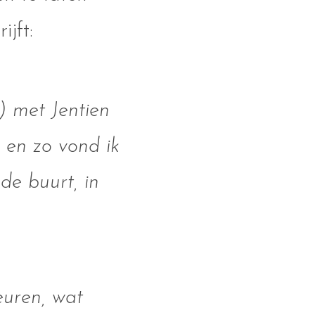
jft:
) met Jentien
p en zo vond ik
de buurt, in
euren, wat