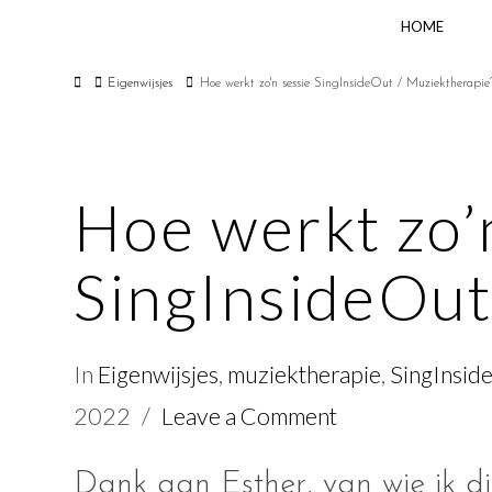
ANNA LIEM
HOME
Home
Eigenwijsjes
Hoe werkt zo'n sessie SingInsideOut / Muziektherapie
Hoe werkt zo’
SingInsideOut
In
Eigenwijsjes
,
muziektherapie
,
SingInsid
2022
Leave a Comment
Dank aan Esther, van wie ik d