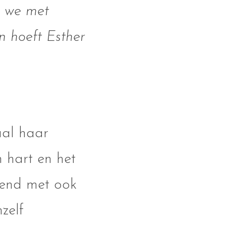
n we met
en hoeft Esther
haal haar
n hart en het
ekend met ook
zelf