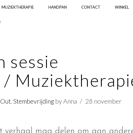
MUZIEKTHERAPIE
HANDPAN
CONTACT
WINKEL
?
n sessie
 / Muziektherapi
eOut
,
Stembevrijding
by Anna
28 november
it verhaal mag delen om aan andere