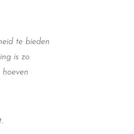
heid te bieden
ng is zo
e hoeven
.