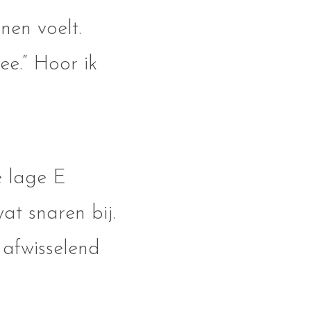
nen voelt.
e.” Hoor ik
de lage E
at snaren bij.
k afwisselend