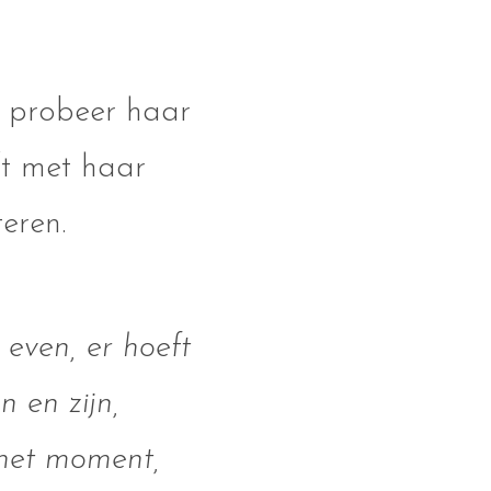
k probeer haar
ft met haar
steren.
 even, er hoeft
n en zijn,
 het moment,