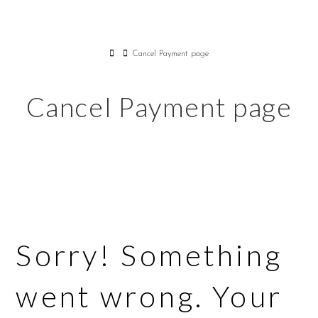
ANNA LIEM
Na
Home
Cancel Payment page
Cancel Payment page
Sorry! Something
went wrong. Your