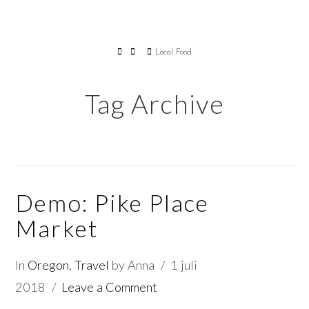
ANNA LIEM
Na
Home
Local Food
Tag Archive
Demo: Pike Place
Market
In
Oregon
,
Travel
by Anna
1 juli
2018
Leave a Comment