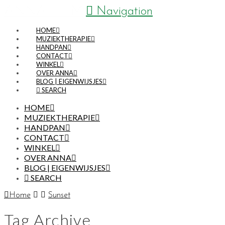
ANNA LIEM
Navigation
HOME
MUZIEKTHERAPIE
HANDPAN
CONTACT
WINKEL
OVER ANNA
BLOG | EIGENWIJSJES
SEARCH
HOME
MUZIEKTHERAPIE
HANDPAN
CONTACT
WINKEL
OVER ANNA
BLOG | EIGENWIJSJES
SEARCH
Home
Sunset
Tag Archive