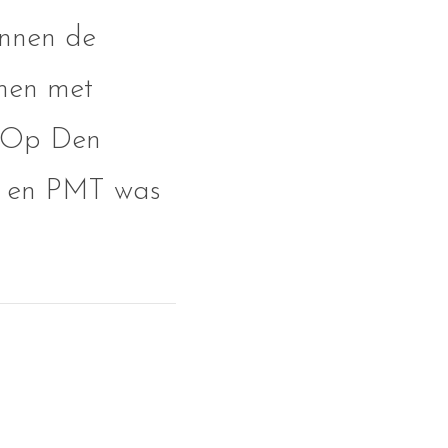
innen de
amen met
s Op Den
ie en PMT was