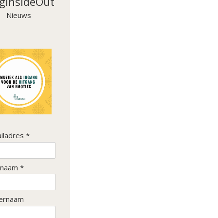
gInsideOut
Nieuws
iladres *
naam *
ernaam