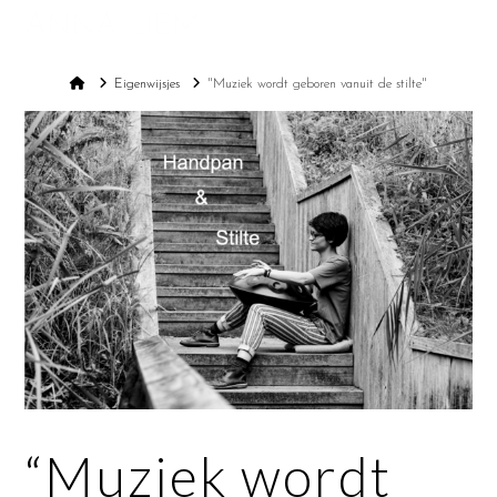
ANNA LIEM
Na
Home
Eigenwijsjes
"Muziek wordt geboren vanuit de stilte"
“Muziek wordt