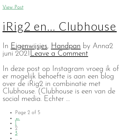
View Post
iRig2 en… Clubhouse
In
Eigenwijsjes
,
Handpan
by Anna
2
juni 2021
Leave a Comment
In deze post op Instagram vroeg ik of
er mogelijk behoefte is aan een blog
over de iRig2 in combinatie met
Clubhouse. (Clubhouse is een van de
social media. Echter …
Page 2 of 5
←
1
2
3
...