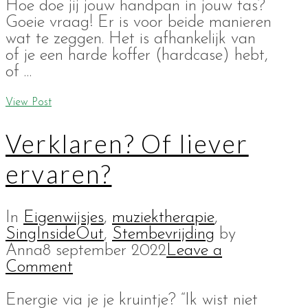
Hoe doe jij jouw handpan in jouw tas?
Goeie vraag! Er is voor beide manieren
wat te zeggen. Het is afhankelijk van
of je een harde koffer (hardcase) hebt,
of …
View Post
Verklaren? Of liever
ervaren?
In
Eigenwijsjes
,
muziektherapie
,
SingInsideOut
,
Stembevrijding
by
Anna
8 september 2022
Leave a
Comment
Energie via je je kruintje? “Ik wist niet