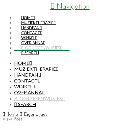
ANNA LIEM
Navigation
HOME
MUZIEKTHERAPIE
HANDPAN
CONTACT
WINKEL
OVER ANNA
BLOG | EIGENWIJSJES
SEARCH
HOME
MUZIEKTHERAPIE
HANDPAN
CONTACT
WINKEL
OVER ANNA
BLOG | EIGENWIJSJES
SEARCH
Home
Eigenwijsjes
View Post