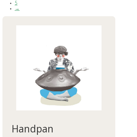
5
→
Handpan