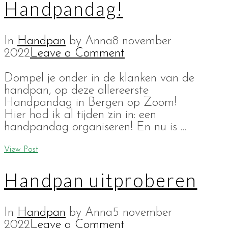
Handpandag!
In
Handpan
by Anna
8 november
2022
Leave a Comment
Dompel je onder in de klanken van de
handpan, op deze allereerste
Handpandag in Bergen op Zoom!
Hier had ik al tijden zin in: een
handpandag organiseren! En nu is …
View Post
Handpan uitproberen
In
Handpan
by Anna
5 november
2022
Leave a Comment